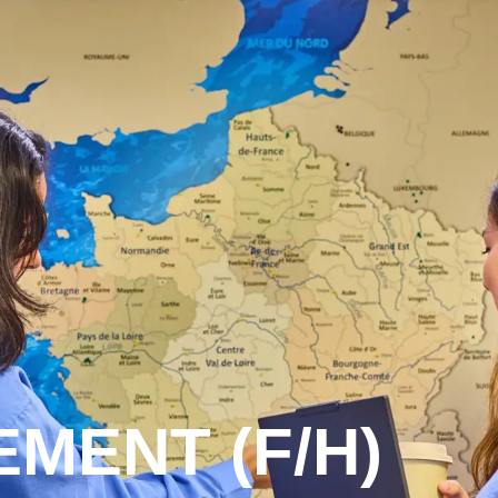
NOS JOBS
oindre
Nos engagements
MENT (F/H)