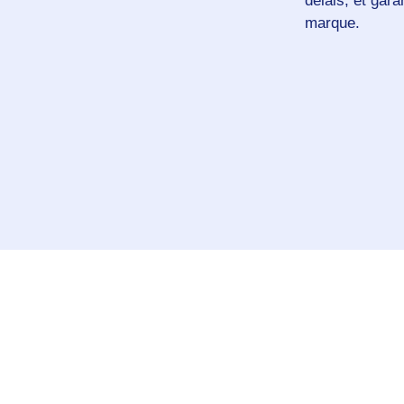
délais, et gar
marque.