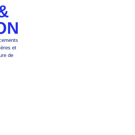
&
ON
acements
ières et
ure de